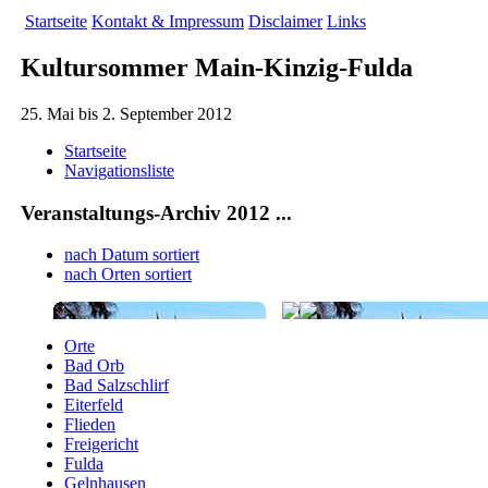
Startseite
Kontakt & Impressum
Disclaimer
Links
Kultursommer Main-Kinzig-Fulda
25. Mai bis 2. September 2012
Startseite
Navigationsliste
Veranstaltungs-Archiv 2012 ...
nach Datum sortiert
nach Orten sortiert
Orte
Bad Orb
Bad Salzschlirf
Eiterfeld
Flieden
Freigericht
Fulda
Gelnhausen