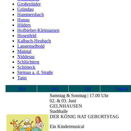
Großenlüder
Gründau
Hammersbach
Hanau
Hilders
Hofbieber-Kleinsassen
Hosenfeld
Kalbach-Heubach
Langenselbold
Maintal
Nidderau
Schlüchtern
Schöneck
Steinau a. d. Straße
Tann
Mai
Juni
Juli
August
Samstag & Sonntag | 17.00 Uhr
02. & 03. Juni
GELNHAUSEN
Stadthalle
DER KÖNIG HAT GEBURTSTAG
Ein Kindermusical