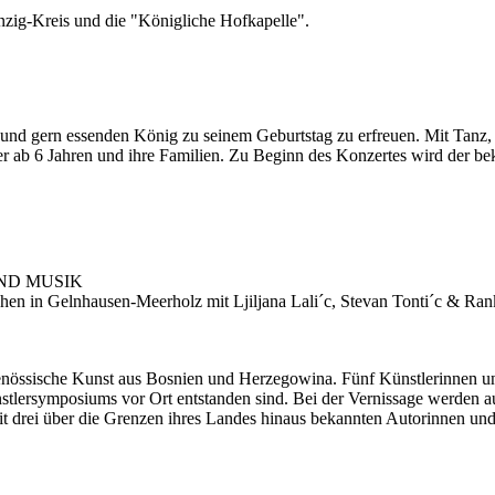
zig-Kreis und die "Königliche Hofkapelle".
en und gern essenden König zu seinem Geburtstag zu erfreuen. Mit Tan
r ab 6 Jahren und ihre Familien. Zu Beginn des Konzertes wird der be
.
ND MUSIK
 in Gelnhausen-Meerholz mit Ljiljana Lali´c, Stevan Tonti´c & Ranko
enössische Kunst aus Bosnien und Herzegowina. Fünf Künstlerinnen und
nstlersymposiums vor Ort entstanden sind. Bei der Vernissage werden
it drei über die Grenzen ihres Landes hinaus bekannten Autorinnen und 