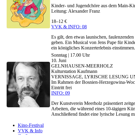
Kinder- und Jugendchöre aus dem Main-Kin
Leitung: Alexander Franz
18–12 €
VVK & INFO: 08
Es gilt, den etwas launischen, faulenzend
geben. Ein Musical von Jens Pape für Kinde
ein königliches Konzerterlebnis einstimmen
Sonntag | 17.00 Uhr
10. Juni
GELNHAUSEN-MEERHOLZ
Kulturstation Kaufmann
VERNISSAGE, LYRISCHE LESUNG U
Im Rahmen der Bosnien-Herzegowina-Wochen
Eintritt frei
INFO: 09
Der Kunstverein Meerholz präsentiert zeitg
Arbeiten, die während eines 10-tägigen Kü
Anschließend findet eine lyrische Lesung m
Kino-Festival
VVK & Info