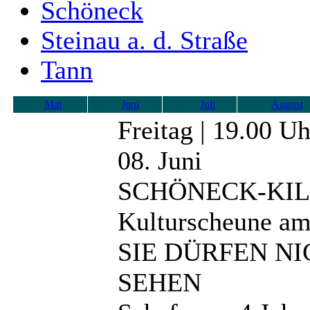
Schöneck
Steinau a. d. Straße
Tann
Mai
Juni
Juli
August
Freitag | 19.00 U
08. Juni
SCHÖNECK-KI
Kulturscheune am
SIE DÜRFEN N
SEHEN