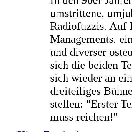
In den 90er Jahre
umstrittene, umju
Radiofuzzis. Auf 
Managements, ein
und diverser oste
sich die beiden T
sich wieder an ei
dreiteiliges Büh
stellen: "Erster T
muss reichen!"